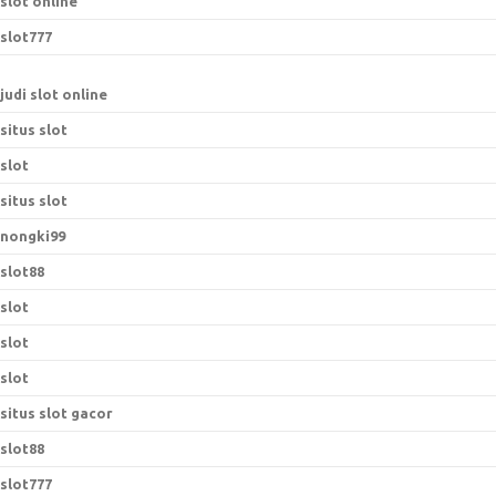
slot online
slot777
judi slot online
situs slot
slot
situs slot
nongki99
slot88
slot
slot
slot
situs slot gacor
slot88
slot777