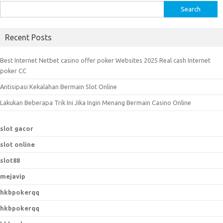
S
e
a
Recent Posts
r
c
Best Internet Netbet casino offer poker Websites 2025 Real cash Internet
h
poker CC
f
Antisipasi Kekalahan Bermain Slot Online
o
r
Lakukan Beberapa Trik Ini Jika Ingin Menang Bermain Casino Online
:
slot gacor
slot online
slot88
mejavip
hkbpokerqq
hkbpokerqq