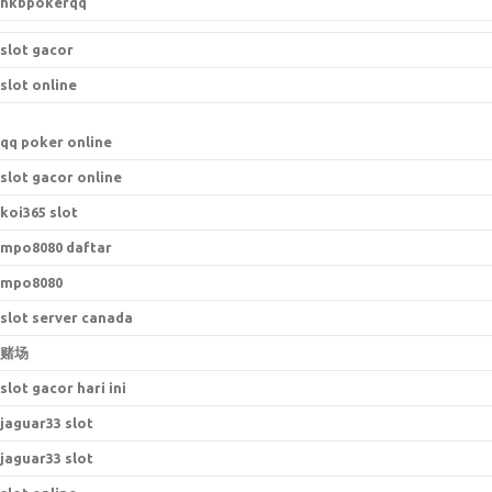
hkbpokerqq
slot gacor
slot online
qq poker online
slot gacor online
koi365 slot
mpo8080 daftar
mpo8080
slot server canada
赌场
slot gacor hari ini
jaguar33 slot
jaguar33 slot