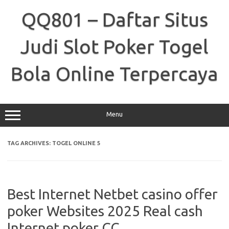
Skip
to
QQ801 – Daftar Situs
content
Judi Slot Poker Togel
Bola Online Terpercaya
Menu
TAG ARCHIVES:
TOGEL ONLINE 5
Best Internet Netbet casino offer
poker Websites 2025 Real cash
Internet poker CC