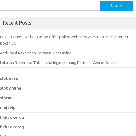
S
e
a
Recent Posts
r
c
Best Internet Netbet casino offer poker Websites 2025 Real cash Internet
h
poker CC
f
Antisipasi Kekalahan Bermain Slot Online
o
r
Lakukan Beberapa Trik Ini Jika Ingin Menang Bermain Casino Online
:
slot gacor
slot online
slot88
mejavip
hkbpokerqq
hkbpokerqq