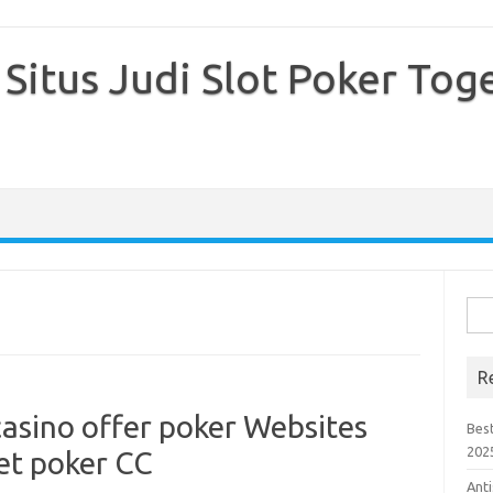
Situs Judi Slot Poker Tog
Sea
for:
R
casino offer poker Websites
Bes
202
et poker CC
Anti