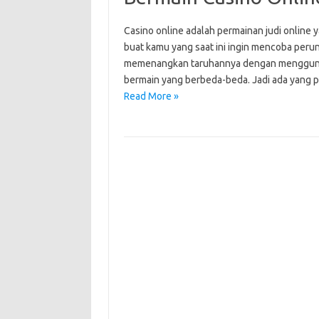
Casino online adalah permainan judi online y
buat kamu yang saat ini ingin mencoba per
memenangkan taruhannya dengan menggunakan
bermain yang berbeda-beda. Jadi ada yang 
Read More »