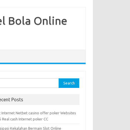
el Bola Online
rch
ecent Posts
t Internet Netbet casino offer poker Websites
5 Real cash Internet poker CC
sipasi Kekalahan Bermain Slot Online