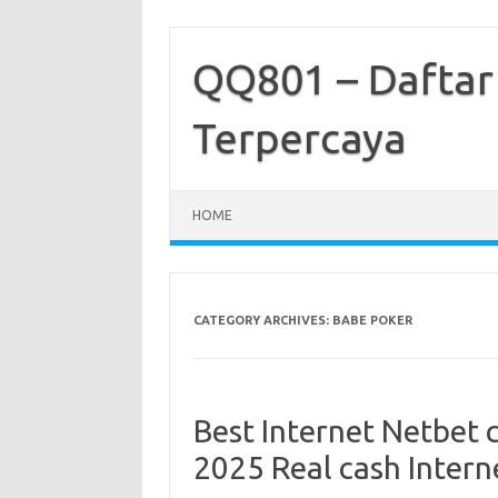
Skip
to
content
QQ801 – Daftar 
Terpercaya
HOME
CATEGORY ARCHIVES:
BABE POKER
Best Internet Netbet 
2025 Real cash Intern