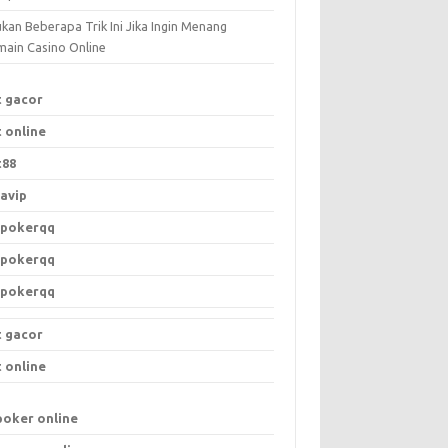
kan Beberapa Trik Ini Jika Ingin Menang
main Casino Online
t gacor
t online
t88
avip
bpokerqq
bpokerqq
bpokerqq
t gacor
t online
poker online