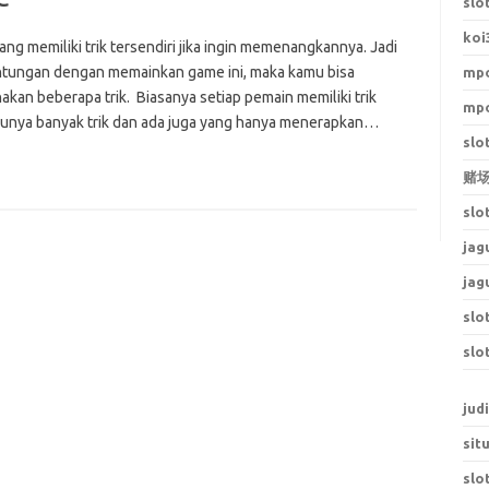
slo
koi
ang memiliki trik tersendiri jika ingin memenangkannya. Jadi
untungan dengan memainkan game ini, maka kamu bisa
mpo
 beberapa trik. Biasanya setiap pemain memiliki trik
mp
punya banyak trik dan ada juga yang hanya menerapkan…
slo
赌
slo
jag
jag
slo
slo
jud
sit
slo