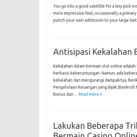
You go into a good satellite for a tiny pick-in
more impressive feel, occasionally a primary
punch your own admission to your large-bet
Antisipasi Kekalahan 
Kekalahan dalam bermain slot online adalah 
berbasis keberuntungan. Namun, ada beberap
kekalahan dan mengurangi dampaknya. Berik
Pengelolaan Keuangan yang Bijak (Bankroll 
Bonus dan…
Read More »
Lakukan Beberapa Trik
Bermain Casino Onlin