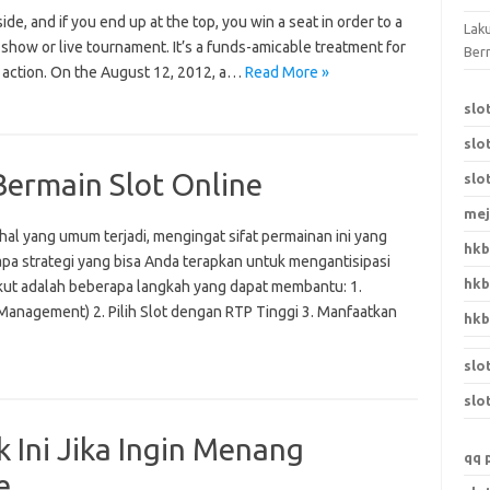
side, and if you end up at the top, you win a seat in order to a
Laku
 show or live tournament. It’s a funds-amicable treatment for
Ber
 action. On the August 12, 2012, a…
Read More »
slo
slo
Bermain Slot Online
slo
mej
hal yang umum terjadi, mengingat sifat permainan ini yang
hk
a strategi yang bisa Anda terapkan untuk mengantisipasi
hk
ut adalah beberapa langkah yang dapat membantu: 1.
Management) 2. Pilih Slot dengan RTP Tinggi 3. Manfaatkan
hk
slo
slo
 Ini Jika Ingin Menang
qq 
e