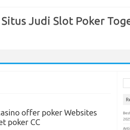
Situs Judi Slot Poker Tog
Sea
for:
R
casino offer poker Websites
Bes
202
et poker CC
Anti