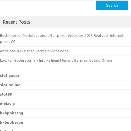
S
e
a
Recent Posts
r
c
Best Internet Netbet casino offer poker Websites 2025 Real cash Internet
h
poker CC
f
Antisipasi Kekalahan Bermain Slot Online
o
r
Lakukan Beberapa Trik Ini Jika Ingin Menang Bermain Casino Online
:
slot gacor
slot online
slot88
mejavip
hkbpokerqq
hkbpokerqq