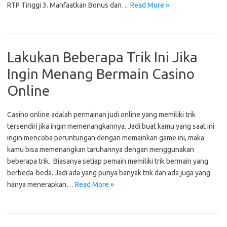
RTP Tinggi 3. Manfaatkan Bonus dan…
Read More »
Lakukan Beberapa Trik Ini Jika
Ingin Menang Bermain Casino
Online
Casino online adalah permainan judi online yang memiliki trik
tersendiri jika ingin memenangkannya. Jadi buat kamu yang saat ini
ingin mencoba peruntungan dengan memainkan game ini, maka
kamu bisa memenangkan taruhannya dengan menggunakan
beberapa trik. Biasanya setiap pemain memiliki trik bermain yang
berbeda-beda. Jadi ada yang punya banyak trik dan ada juga yang
hanya menerapkan…
Read More »