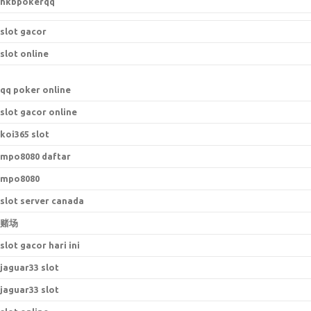
hkbpokerqq
slot gacor
slot online
qq poker online
slot gacor online
koi365 slot
mpo8080 daftar
mpo8080
slot server canada
赌场
slot gacor hari ini
jaguar33 slot
jaguar33 slot