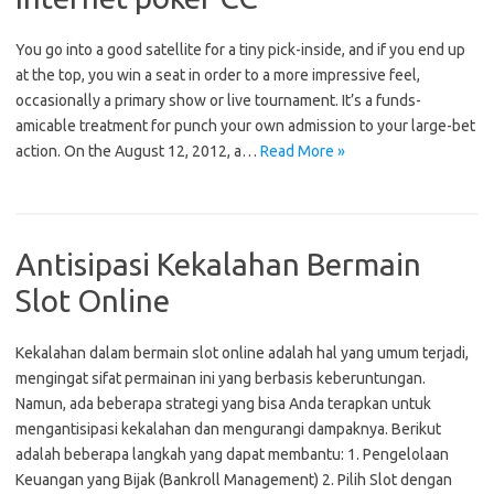
You go into a good satellite for a tiny pick-inside, and if you end up
at the top, you win a seat in order to a more impressive feel,
occasionally a primary show or live tournament. It’s a funds-
amicable treatment for punch your own admission to your large-bet
action. On the August 12, 2012, a…
Read More »
Antisipasi Kekalahan Bermain
Slot Online
Kekalahan dalam bermain slot online adalah hal yang umum terjadi,
mengingat sifat permainan ini yang berbasis keberuntungan.
Namun, ada beberapa strategi yang bisa Anda terapkan untuk
mengantisipasi kekalahan dan mengurangi dampaknya. Berikut
adalah beberapa langkah yang dapat membantu: 1. Pengelolaan
Keuangan yang Bijak (Bankroll Management) 2. Pilih Slot dengan