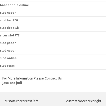
bandar bola online
slot gacor
slot bet 200
slot depo 5k
situs slot777
slot gacor
slot gacor
slot online
slot resmi
For More Information Please
Contact Us
jasa seo judi
custom footer text left
custom footer text right