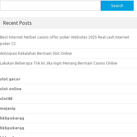
S
e
a
Recent Posts
r
c
Best Internet Netbet casino offer poker Websites 2025 Real cash Internet
h
poker CC
f
Antisipasi Kekalahan Bermain Slot Online
o
r
Lakukan Beberapa Trik Ini Jika Ingin Menang Bermain Casino Online
:
slot gacor
slot online
slot88
mejavip
hkbpokerqq
hkbpokerqq