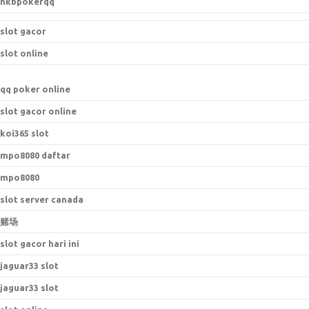
hkbpokerqq
slot gacor
slot online
qq poker online
slot gacor online
koi365 slot
mpo8080 daftar
mpo8080
slot server canada
赌场
slot gacor hari ini
jaguar33 slot
jaguar33 slot