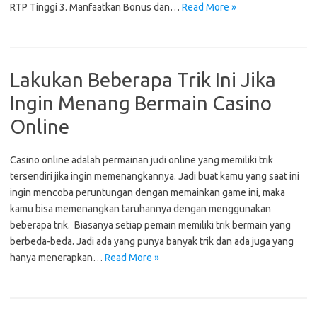
RTP Tinggi 3. Manfaatkan Bonus dan…
Read More »
Lakukan Beberapa Trik Ini Jika
Ingin Menang Bermain Casino
Online
Casino online adalah permainan judi online yang memiliki trik
tersendiri jika ingin memenangkannya. Jadi buat kamu yang saat ini
ingin mencoba peruntungan dengan memainkan game ini, maka
kamu bisa memenangkan taruhannya dengan menggunakan
beberapa trik. Biasanya setiap pemain memiliki trik bermain yang
berbeda-beda. Jadi ada yang punya banyak trik dan ada juga yang
hanya menerapkan…
Read More »