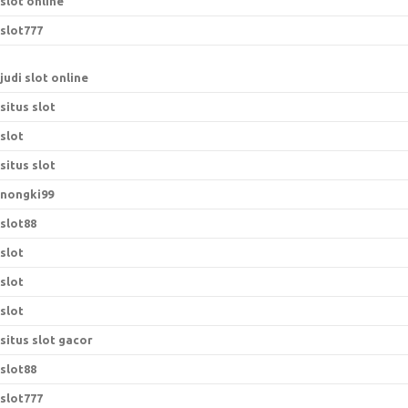
slot online
slot777
judi slot online
situs slot
slot
situs slot
nongki99
slot88
slot
slot
slot
situs slot gacor
slot88
slot777