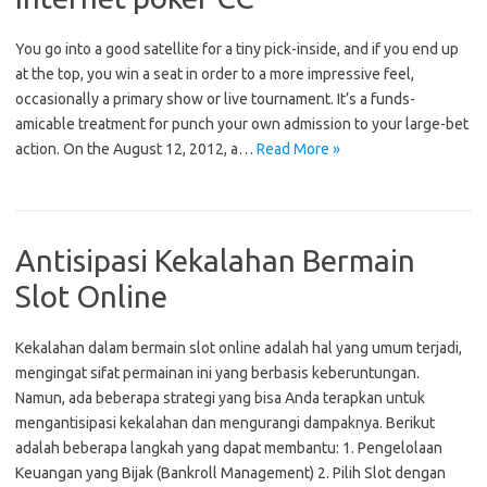
You go into a good satellite for a tiny pick-inside, and if you end up
at the top, you win a seat in order to a more impressive feel,
occasionally a primary show or live tournament. It’s a funds-
amicable treatment for punch your own admission to your large-bet
action. On the August 12, 2012, a…
Read More »
Antisipasi Kekalahan Bermain
Slot Online
Kekalahan dalam bermain slot online adalah hal yang umum terjadi,
mengingat sifat permainan ini yang berbasis keberuntungan.
Namun, ada beberapa strategi yang bisa Anda terapkan untuk
mengantisipasi kekalahan dan mengurangi dampaknya. Berikut
adalah beberapa langkah yang dapat membantu: 1. Pengelolaan
Keuangan yang Bijak (Bankroll Management) 2. Pilih Slot dengan