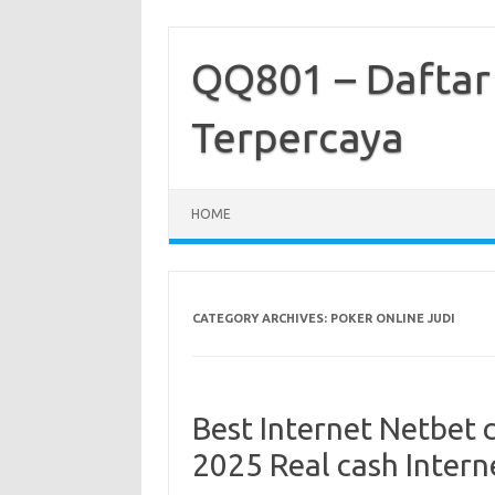
Skip
to
content
QQ801 – Daftar 
Terpercaya
HOME
CATEGORY ARCHIVES:
POKER ONLINE JUDI
Best Internet Netbet 
2025 Real cash Intern