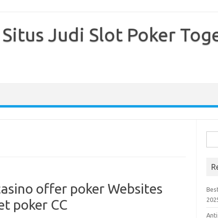
Situs Judi Slot Poker Tog
Sea
for:
R
casino offer poker Websites
Bes
202
et poker CC
Anti