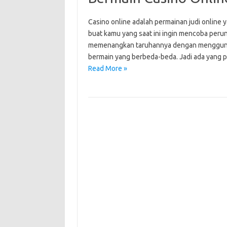
Casino online adalah permainan judi online y
buat kamu yang saat ini ingin mencoba per
memenangkan taruhannya dengan menggunakan
bermain yang berbeda-beda. Jadi ada yang 
Read More »