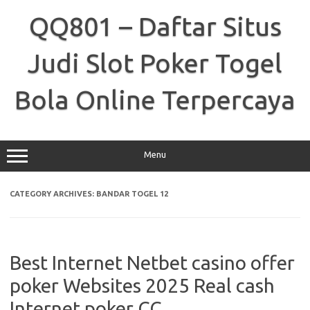
Skip
to
QQ801 – Daftar Situs
content
Judi Slot Poker Togel
Bola Online Terpercaya
Menu
CATEGORY ARCHIVES:
BANDAR TOGEL 12
Best Internet Netbet casino offer
poker Websites 2025 Real cash
Internet poker CC