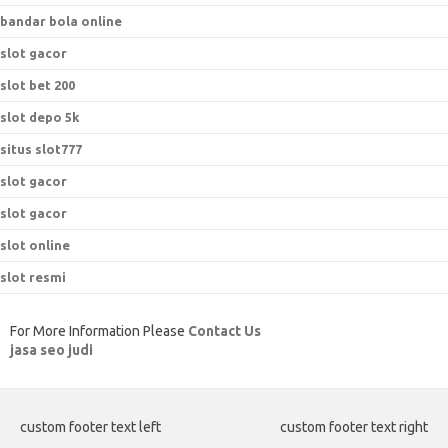
bandar bola online
slot gacor
slot bet 200
slot depo 5k
situs slot777
slot gacor
slot gacor
slot online
slot resmi
For More Information Please
Contact Us
jasa seo judi
custom footer text left
custom footer text right