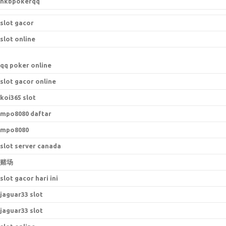
hkbpokerqq
slot gacor
slot online
qq poker online
slot gacor online
koi365 slot
mpo8080 daftar
mpo8080
slot server canada
赌场
slot gacor hari ini
jaguar33 slot
jaguar33 slot