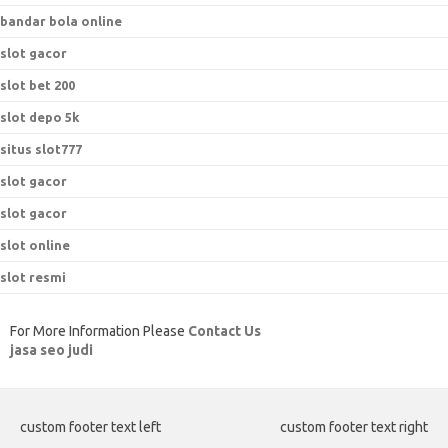
bandar bola online
slot gacor
slot bet 200
slot depo 5k
situs slot777
slot gacor
slot gacor
slot online
slot resmi
For More Information Please
Contact Us
jasa seo judi
custom footer text left
custom footer text right