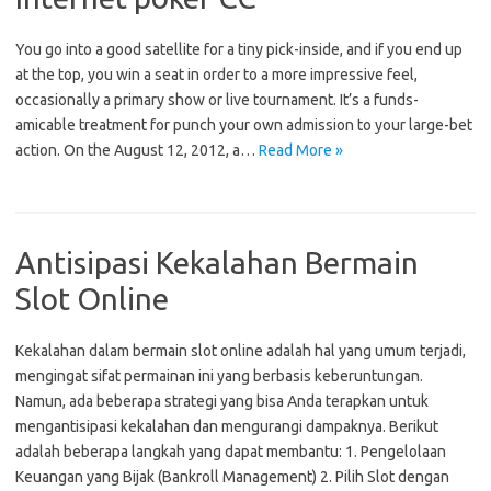
You go into a good satellite for a tiny pick-inside, and if you end up
at the top, you win a seat in order to a more impressive feel,
occasionally a primary show or live tournament. It’s a funds-
amicable treatment for punch your own admission to your large-bet
action. On the August 12, 2012, a…
Read More »
Antisipasi Kekalahan Bermain
Slot Online
Kekalahan dalam bermain slot online adalah hal yang umum terjadi,
mengingat sifat permainan ini yang berbasis keberuntungan.
Namun, ada beberapa strategi yang bisa Anda terapkan untuk
mengantisipasi kekalahan dan mengurangi dampaknya. Berikut
adalah beberapa langkah yang dapat membantu: 1. Pengelolaan
Keuangan yang Bijak (Bankroll Management) 2. Pilih Slot dengan