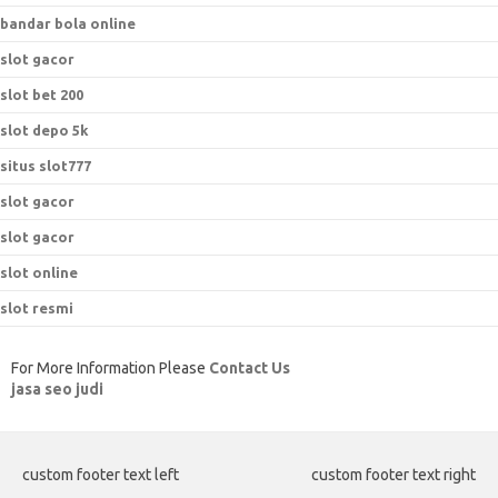
bandar bola online
slot gacor
slot bet 200
slot depo 5k
situs slot777
slot gacor
slot gacor
slot online
slot resmi
For More Information Please
Contact Us
jasa seo judi
custom footer text left
custom footer text right