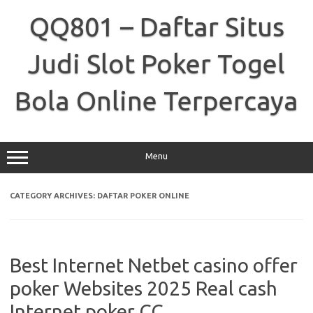
Skip
to
QQ801 – Daftar Situs
content
Judi Slot Poker Togel
Bola Online Terpercaya
Menu
CATEGORY ARCHIVES:
DAFTAR POKER ONLINE
Best Internet Netbet casino offer
poker Websites 2025 Real cash
Internet poker CC