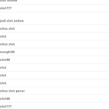
slot online
slot777
judi slot online
situs slot
slot
situs slot
nongki99
slot88
slot
slot
slot
situs slot gacor
slot88
slot777