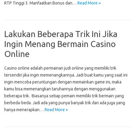
RTP Tinggi 3. Manfaatkan Bonus dan…
Read More »
Lakukan Beberapa Trik Ini Jika
Ingin Menang Bermain Casino
Online
Casino online adalah permainan judi online yang memiliki trik
tersendiri jika ingin memenangkannya. Jadi buat kamu yang saat ini
ingin mencoba peruntungan dengan memainkan game ini, maka
kamu bisa memenangkan taruhannya dengan menggunakan
beberapa trik. Biasanya setiap pemain memiliki trik bermain yang
berbeda-beda. Jadi ada yang punya banyak trik dan ada juga yang
hanya menerapkan…
Read More »