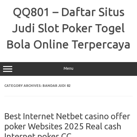
Skip
to
QQ801 – Daftar Situs
content
Judi Slot Poker Togel
Bola Online Terpercaya
Menu
CATEGORY ARCHIVES:
BANDAR JUDI 82
Best Internet Netbet casino offer
poker Websites 2025 Real cash
Internet poker CC