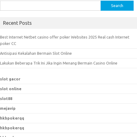
S
e
a
Recent Posts
r
c
Best Internet Netbet casino offer poker Websites 2025 Real cash Internet
h
poker CC
f
Antisipasi Kekalahan Bermain Slot Online
o
r
Lakukan Beberapa Trik Ini Jika Ingin Menang Bermain Casino Online
:
slot gacor
slot online
slot88
mejavip
hkbpokerqq
hkbpokerqq