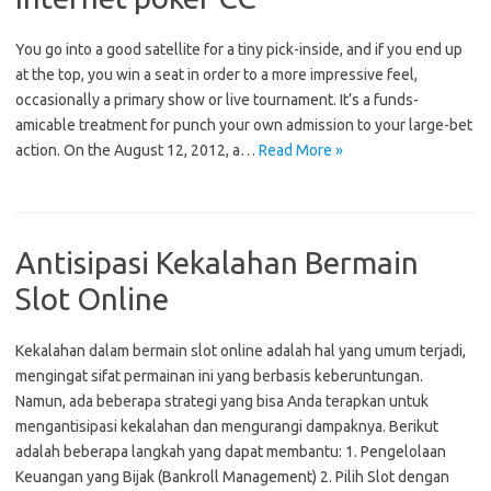
You go into a good satellite for a tiny pick-inside, and if you end up
at the top, you win a seat in order to a more impressive feel,
occasionally a primary show or live tournament. It’s a funds-
amicable treatment for punch your own admission to your large-bet
action. On the August 12, 2012, a…
Read More »
Antisipasi Kekalahan Bermain
Slot Online
Kekalahan dalam bermain slot online adalah hal yang umum terjadi,
mengingat sifat permainan ini yang berbasis keberuntungan.
Namun, ada beberapa strategi yang bisa Anda terapkan untuk
mengantisipasi kekalahan dan mengurangi dampaknya. Berikut
adalah beberapa langkah yang dapat membantu: 1. Pengelolaan
Keuangan yang Bijak (Bankroll Management) 2. Pilih Slot dengan