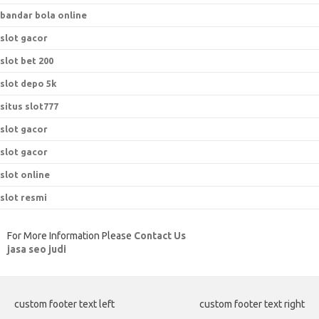
bandar bola online
slot gacor
slot bet 200
slot depo 5k
situs slot777
slot gacor
slot gacor
slot online
slot resmi
For More Information Please
Contact Us
jasa seo judi
custom footer text left
custom footer text right