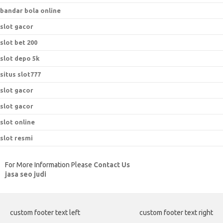
bandar bola online
slot gacor
slot bet 200
slot depo 5k
situs slot777
slot gacor
slot gacor
slot online
slot resmi
For More Information Please
Contact Us
jasa seo judi
custom footer text left
custom footer text right