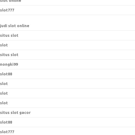
slot online
slot777
judi slot online
situs slot
slot
situs slot
nongki99
slot88
slot
slot
slot
situs slot gacor
slot88
slot777