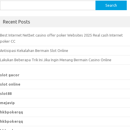
S
e
a
Recent Posts
r
c
Best Internet Netbet casino offer poker Websites 2025 Real cash Internet
h
poker CC
f
Antisipasi Kekalahan Bermain Slot Online
o
r
Lakukan Beberapa Trik Ini Jika Ingin Menang Bermain Casino Online
:
slot gacor
slot online
slot88
mejavip
hkbpokerqq
hkbpokerqq