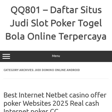
Skip
to
QQ801 – Daftar Situs
content
Judi Slot Poker Togel
Bola Online Terpercaya
Menu
CATEGORY ARCHIVES:
JUDI DOMINO ONLINE ANDROID
Best Internet Netbet casino offer
poker Websites 2025 Real cash
Internet poker CC