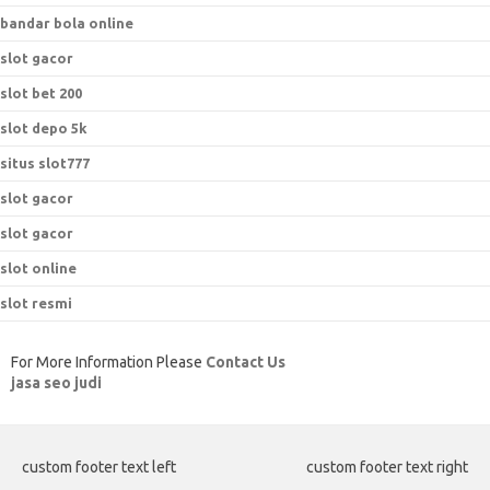
bandar bola online
slot gacor
slot bet 200
slot depo 5k
situs slot777
slot gacor
slot gacor
slot online
slot resmi
For More Information Please
Contact Us
jasa seo judi
custom footer text left
custom footer text right