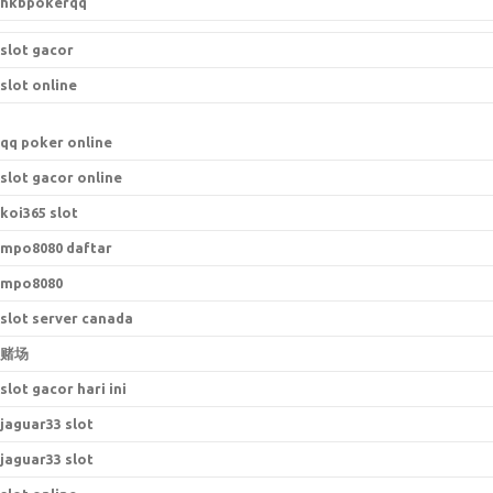
hkbpokerqq
slot gacor
slot online
qq poker online
slot gacor online
koi365 slot
mpo8080 daftar
mpo8080
slot server canada
赌场
slot gacor hari ini
jaguar33 slot
jaguar33 slot