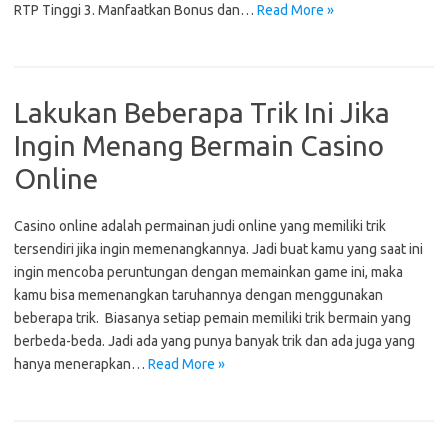
RTP Tinggi 3. Manfaatkan Bonus dan…
Read More »
Lakukan Beberapa Trik Ini Jika
Ingin Menang Bermain Casino
Online
Casino online adalah permainan judi online yang memiliki trik
tersendiri jika ingin memenangkannya. Jadi buat kamu yang saat ini
ingin mencoba peruntungan dengan memainkan game ini, maka
kamu bisa memenangkan taruhannya dengan menggunakan
beberapa trik. Biasanya setiap pemain memiliki trik bermain yang
berbeda-beda. Jadi ada yang punya banyak trik dan ada juga yang
hanya menerapkan…
Read More »