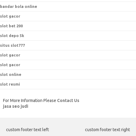
bandar bola online
slot gacor
slot bet 200
slot depo 5k
situs slot777
slot gacor
slot gacor
slot online
slot resmi
For More Information Please
Contact Us
jasa seo judi
custom footer text left
custom footer text right