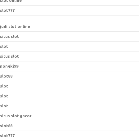
slot online
slot777
judi slot online
situs slot
slot
situs slot
nongki99
slot88
slot
slot
slot
situs slot gacor
slot88
slot777