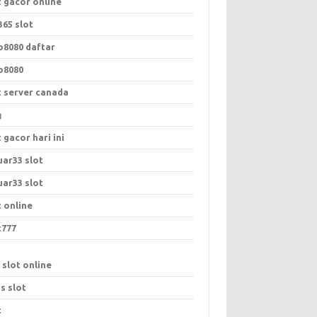
t gacor online
365 slot
8080 daftar
o8080
t server canada
场
t gacor hari ini
uar33 slot
uar33 slot
t online
t777
i slot online
us slot
t