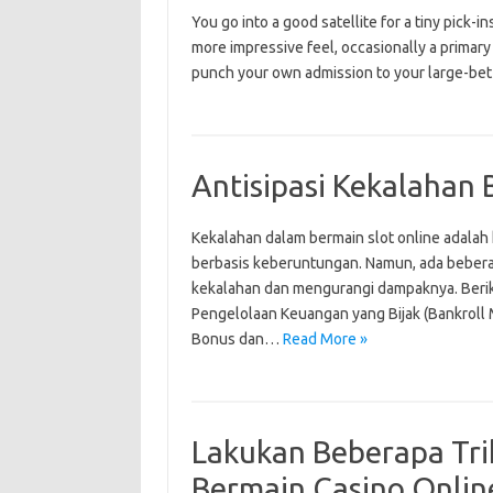
You go into a good satellite for a tiny pick-in
more impressive feel, occasionally a primary
punch your own admission to your large-bet
Antisipasi Kekalahan 
Kekalahan dalam bermain slot online adalah 
berbasis keberuntungan. Namun, ada beberap
kekalahan dan mengurangi dampaknya. Berik
Pengelolaan Keuangan yang Bijak (Bankroll 
Bonus dan…
Read More »
Lakukan Beberapa Trik
Bermain Casino Onlin