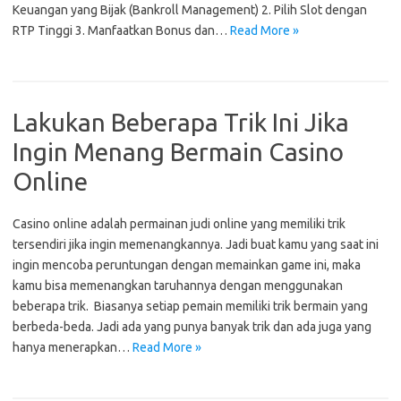
Keuangan yang Bijak (Bankroll Management) 2. Pilih Slot dengan
RTP Tinggi 3. Manfaatkan Bonus dan…
Read More »
Lakukan Beberapa Trik Ini Jika
Ingin Menang Bermain Casino
Online
Casino online adalah permainan judi online yang memiliki trik
tersendiri jika ingin memenangkannya. Jadi buat kamu yang saat ini
ingin mencoba peruntungan dengan memainkan game ini, maka
kamu bisa memenangkan taruhannya dengan menggunakan
beberapa trik. Biasanya setiap pemain memiliki trik bermain yang
berbeda-beda. Jadi ada yang punya banyak trik dan ada juga yang
hanya menerapkan…
Read More »