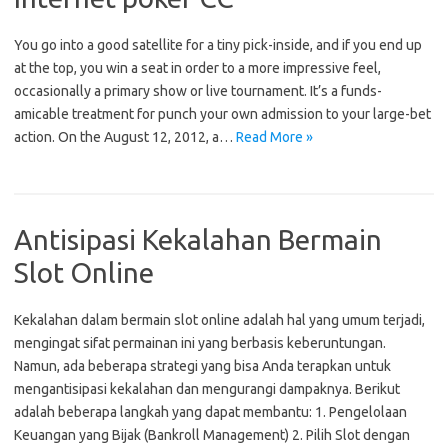
You go into a good satellite for a tiny pick-inside, and if you end up
at the top, you win a seat in order to a more impressive feel,
occasionally a primary show or live tournament. It’s a funds-
amicable treatment for punch your own admission to your large-bet
action. On the August 12, 2012, a…
Read More »
Antisipasi Kekalahan Bermain
Slot Online
Kekalahan dalam bermain slot online adalah hal yang umum terjadi,
mengingat sifat permainan ini yang berbasis keberuntungan.
Namun, ada beberapa strategi yang bisa Anda terapkan untuk
mengantisipasi kekalahan dan mengurangi dampaknya. Berikut
adalah beberapa langkah yang dapat membantu: 1. Pengelolaan
Keuangan yang Bijak (Bankroll Management) 2. Pilih Slot dengan