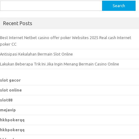
S
e
a
Recent Posts
r
c
Best Internet Netbet casino offer poker Websites 2025 Real cash Internet
h
poker CC
f
Antisipasi Kekalahan Bermain Slot Online
o
r
Lakukan Beberapa Trik Ini Jika Ingin Menang Bermain Casino Online
:
slot gacor
slot online
slot88
mejavip
hkbpokerqq
hkbpokerqq