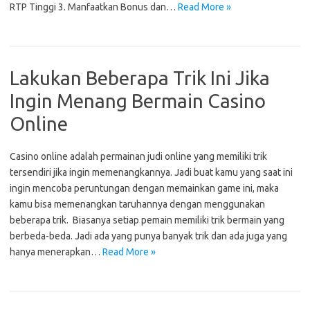
RTP Tinggi 3. Manfaatkan Bonus dan…
Read More »
Lakukan Beberapa Trik Ini Jika
Ingin Menang Bermain Casino
Online
Casino online adalah permainan judi online yang memiliki trik
tersendiri jika ingin memenangkannya. Jadi buat kamu yang saat ini
ingin mencoba peruntungan dengan memainkan game ini, maka
kamu bisa memenangkan taruhannya dengan menggunakan
beberapa trik. Biasanya setiap pemain memiliki trik bermain yang
berbeda-beda. Jadi ada yang punya banyak trik dan ada juga yang
hanya menerapkan…
Read More »