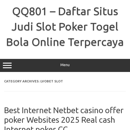
Skip
to
QQ801 – Daftar Situs
content
Judi Slot Poker Togel
Bola Online Terpercaya
Menu
CATEGORY ARCHIVES:
LVOBET SLOT
Best Internet Netbet casino offer
poker Websites 2025 Real cash
Internet poker CC