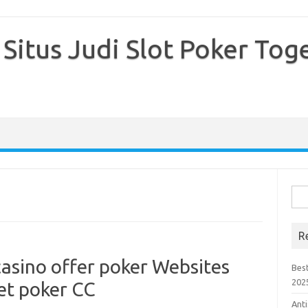
Situs Judi Slot Poker Tog
Sea
for:
R
casino offer poker Websites
Bes
202
et poker CC
Anti