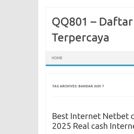
Skip
to
content
QQ801 – Daftar 
Terpercaya
HOME
TAG ARCHIVES:
BANDAR JUDI 7
Best Internet Netbet 
2025 Real cash Intern