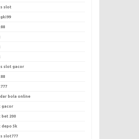
us slot
gki99
t88
t
t
t
us slot gacor
t88
t777
dar bola online
t gacor
t bet 200
t depo 5k
us slot777