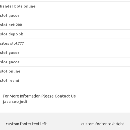
bandar bola online
slot gacor
slot bet 200
slot depo 5k
situs slot777
slot gacor
slot gacor
slot online
slot resmi
For More Information Please
Contact Us
jasa seo judi
custom footer text left
custom footer text right