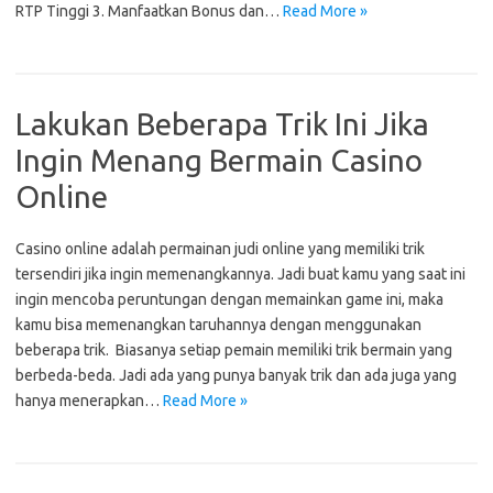
RTP Tinggi 3. Manfaatkan Bonus dan…
Read More »
Lakukan Beberapa Trik Ini Jika
Ingin Menang Bermain Casino
Online
Casino online adalah permainan judi online yang memiliki trik
tersendiri jika ingin memenangkannya. Jadi buat kamu yang saat ini
ingin mencoba peruntungan dengan memainkan game ini, maka
kamu bisa memenangkan taruhannya dengan menggunakan
beberapa trik. Biasanya setiap pemain memiliki trik bermain yang
berbeda-beda. Jadi ada yang punya banyak trik dan ada juga yang
hanya menerapkan…
Read More »