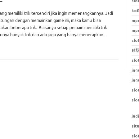
slo
koi
ang memiliki trik tersendiri jika ingin memenangkannya. Jadi
untungan dengan memainkan game ini, maka kamu bisa
mpo
 beberapa trik. Biasanya setiap pemain memiliki trik
mp
punya banyak trik dan ada juga yang hanya menerapkan…
slo
赌
slo
jag
jag
slo
slo
jud
sit
slo