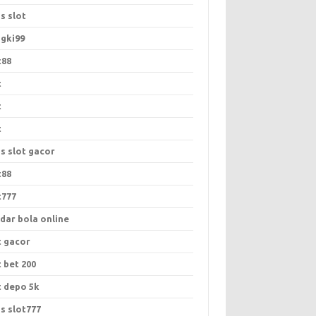
us slot
gki99
t88
t
t
t
us slot gacor
t88
t777
dar bola online
t gacor
t bet 200
t depo 5k
us slot777