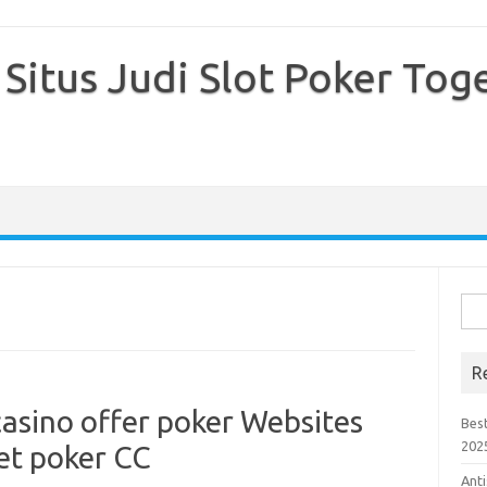
Situs Judi Slot Poker Tog
Sea
for:
R
casino offer poker Websites
Bes
202
et poker CC
Anti