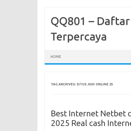
Skip
to
content
QQ801 – Daftar 
Terpercaya
HOME
TAG ARCHIVES:
SITUS JUDI ONLINE 25
Best Internet Netbet 
2025 Real cash Intern