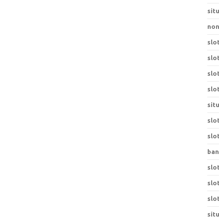
sit
non
slo
slo
slo
slo
sit
slo
slo
ban
slo
slo
slo
sit