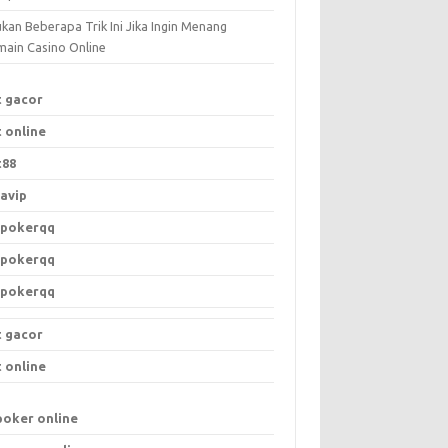
kan Beberapa Trik Ini Jika Ingin Menang
main Casino Online
t gacor
t online
t88
avip
bpokerqq
bpokerqq
bpokerqq
t gacor
t online
poker online