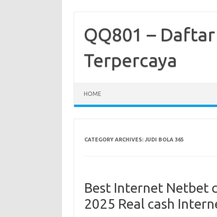
Skip
to
content
QQ801 – Daftar 
Terpercaya
HOME
CATEGORY ARCHIVES:
JUDI BOLA 365
Best Internet Netbet 
2025 Real cash Intern