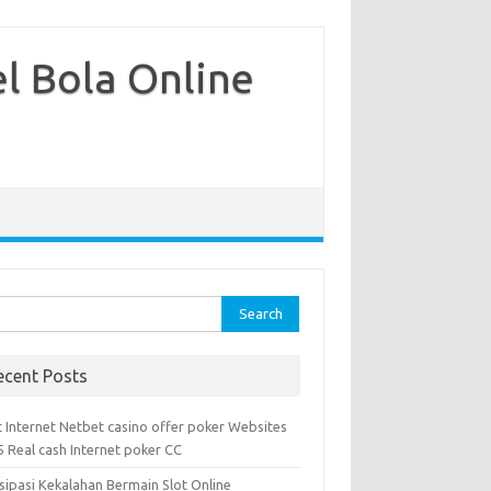
el Bola Online
rch
ecent Posts
t Internet Netbet casino offer poker Websites
5 Real cash Internet poker CC
sipasi Kekalahan Bermain Slot Online