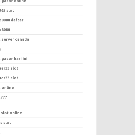
t gacor online
365 slot
8080 daftar
o8080
t server canada
场
t gacor hari ini
uar33 slot
uar33 slot
t online
t777
i slot online
us slot
t