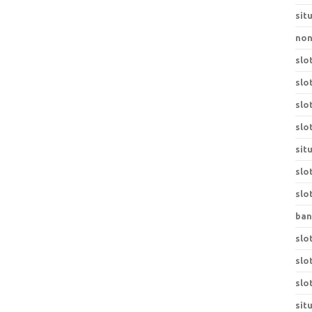
sit
non
slo
slo
slo
slo
sit
slo
slo
ban
slo
slo
slo
sit