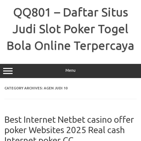
Skip
to
QQ801 – Daftar Situs
content
Judi Slot Poker Togel
Bola Online Terpercaya
Menu
CATEGORY ARCHIVES:
AGEN JUDI 10
Best Internet Netbet casino offer
poker Websites 2025 Real cash
Internet poker CC