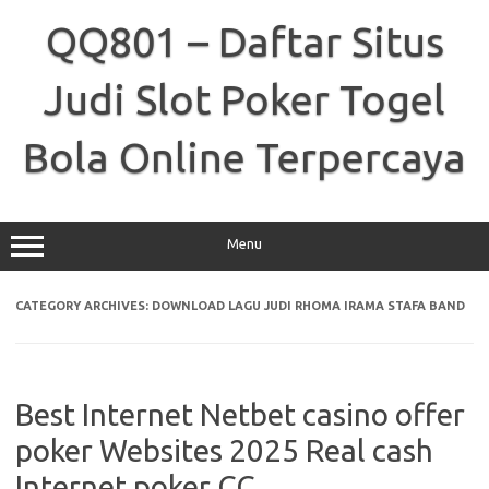
Skip
to
QQ801 – Daftar Situs
content
Judi Slot Poker Togel
Bola Online Terpercaya
Menu
CATEGORY ARCHIVES:
DOWNLOAD LAGU JUDI RHOMA IRAMA STAFA BAND
Best Internet Netbet casino offer
poker Websites 2025 Real cash
Internet poker CC