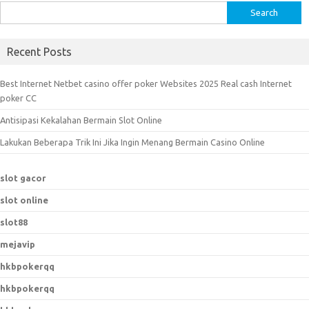
S
e
a
Recent Posts
r
c
Best Internet Netbet casino offer poker Websites 2025 Real cash Internet
h
poker CC
f
Antisipasi Kekalahan Bermain Slot Online
o
r
Lakukan Beberapa Trik Ini Jika Ingin Menang Bermain Casino Online
:
slot gacor
slot online
slot88
mejavip
hkbpokerqq
hkbpokerqq