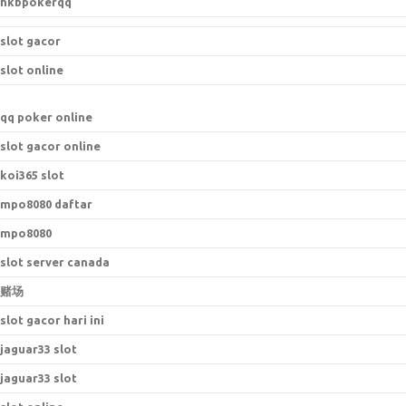
hkbpokerqq
slot gacor
slot online
qq poker online
slot gacor online
koi365 slot
mpo8080 daftar
mpo8080
slot server canada
赌场
slot gacor hari ini
jaguar33 slot
jaguar33 slot