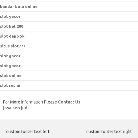
bandar bola online
slot gacor
slot bet 200
slot depo 5k
situs slot777
slot gacor
slot gacor
slot online
slot resmi
For More Information Please
Contact Us
jasa seo judi
custom footer text left
custom footer text right