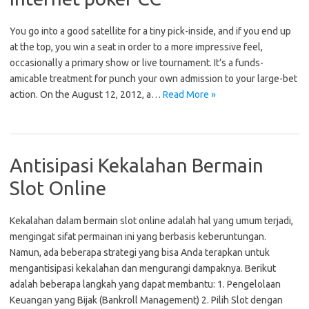
You go into a good satellite for a tiny pick-inside, and if you end up
at the top, you win a seat in order to a more impressive feel,
occasionally a primary show or live tournament. It’s a funds-
amicable treatment for punch your own admission to your large-bet
action. On the August 12, 2012, a…
Read More »
Antisipasi Kekalahan Bermain
Slot Online
Kekalahan dalam bermain slot online adalah hal yang umum terjadi,
mengingat sifat permainan ini yang berbasis keberuntungan.
Namun, ada beberapa strategi yang bisa Anda terapkan untuk
mengantisipasi kekalahan dan mengurangi dampaknya. Berikut
adalah beberapa langkah yang dapat membantu: 1. Pengelolaan
Keuangan yang Bijak (Bankroll Management) 2. Pilih Slot dengan