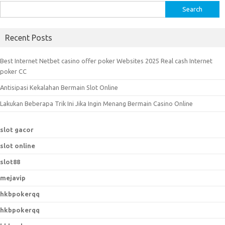
S
e
a
Recent Posts
r
c
Best Internet Netbet casino offer poker Websites 2025 Real cash Internet
h
poker CC
f
Antisipasi Kekalahan Bermain Slot Online
o
r
Lakukan Beberapa Trik Ini Jika Ingin Menang Bermain Casino Online
:
slot gacor
slot online
slot88
mejavip
hkbpokerqq
hkbpokerqq