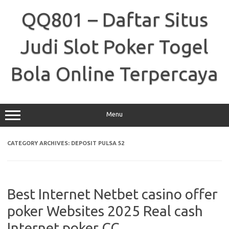
Skip
to
QQ801 – Daftar Situs
content
Judi Slot Poker Togel
Bola Online Terpercaya
Menu
CATEGORY ARCHIVES:
DEPOSIT PULSA 52
Best Internet Netbet casino offer
poker Websites 2025 Real cash
Internet poker CC