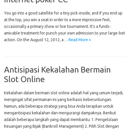
You go into a good satellite for a tiny pick-inside, and if you end up
at the top, you win a seat in order to a more impressive feel,
occasionally a primary show or live tournament. It’s a funds-
amicable treatment for punch your own admission to your large-bet
action. On the August 12, 2012, a…
Read More »
Antisipasi Kekalahan Bermain
Slot Online
Kekalahan dalam bermain slot online adalah hal yang umum terjadi,
mengingat sifat permainan ini yang berbasis keberuntungan.
Namun, ada beberapa strategi yang bisa Anda terapkan untuk
mengantisipasi kekalahan dan mengurangi dampaknya. Berikut
adalah beberapa langkah yang dapat membantu: 1. Pengelolaan
Keuangan yang Bijak (Bankroll Management) 2. Pilih Slot dengan