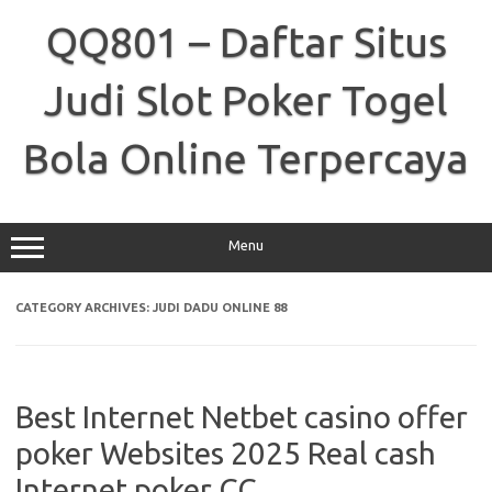
Skip
to
QQ801 – Daftar Situs
content
Judi Slot Poker Togel
Bola Online Terpercaya
Menu
CATEGORY ARCHIVES:
JUDI DADU ONLINE 88
Best Internet Netbet casino offer
poker Websites 2025 Real cash
Internet poker CC