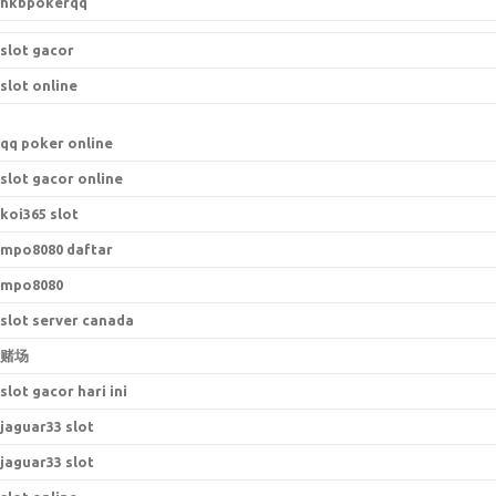
hkbpokerqq
slot gacor
slot online
qq poker online
slot gacor online
koi365 slot
mpo8080 daftar
mpo8080
slot server canada
赌场
slot gacor hari ini
jaguar33 slot
jaguar33 slot