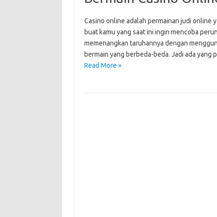
Casino online adalah permainan judi online y
buat kamu yang saat ini ingin mencoba per
memenangkan taruhannya dengan menggunakan
bermain yang berbeda-beda. Jadi ada yang 
Read More »