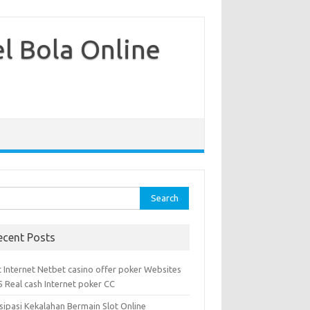
el Bola Online
rch
ecent Posts
t Internet Netbet casino offer poker Websites
5 Real cash Internet poker CC
sipasi Kekalahan Bermain Slot Online