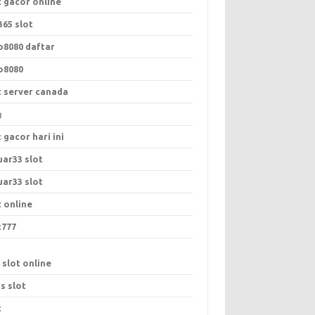
t gacor online
365 slot
8080 daftar
o8080
t server canada
场
t gacor hari ini
uar33 slot
uar33 slot
t online
t777
i slot online
us slot
t