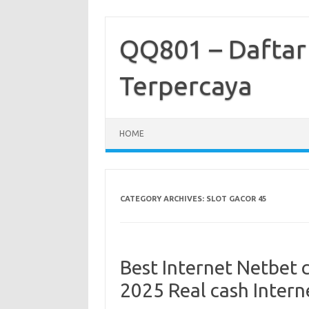
Skip
to
content
QQ801 – Daftar 
Terpercaya
HOME
CATEGORY ARCHIVES:
SLOT GACOR 45
Best Internet Netbet 
2025 Real cash Intern