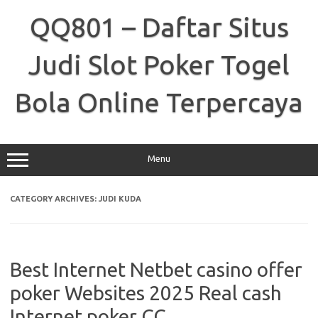
Skip
to
QQ801 – Daftar Situs
content
Judi Slot Poker Togel
Bola Online Terpercaya
Menu
CATEGORY ARCHIVES:
JUDI KUDA
Best Internet Netbet casino offer
poker Websites 2025 Real cash
Internet poker CC