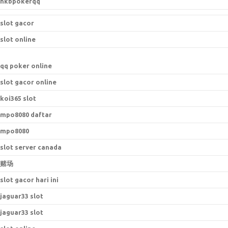
hkbpokerqq
slot gacor
slot online
qq poker online
slot gacor online
koi365 slot
mpo8080 daftar
mpo8080
slot server canada
赌场
slot gacor hari ini
jaguar33 slot
jaguar33 slot