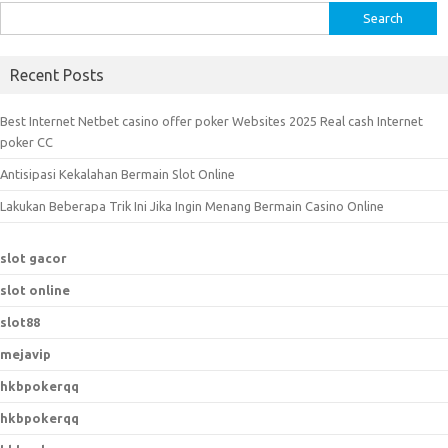
S
e
a
Recent Posts
r
c
Best Internet Netbet casino offer poker Websites 2025 Real cash Internet
h
poker CC
f
Antisipasi Kekalahan Bermain Slot Online
o
r
Lakukan Beberapa Trik Ini Jika Ingin Menang Bermain Casino Online
:
slot gacor
slot online
slot88
mejavip
hkbpokerqq
hkbpokerqq