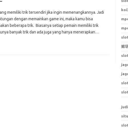
slo
koi
ang memiliki trik tersendiri jika ingin memenangkannya. Jadi
untungan dengan memainkan game ini, maka kamu bisa
mpo
 beberapa trik. Biasanya setiap pemain memiliki trik
mp
punya banyak trik dan ada juga yang hanya menerapkan…
slo
赌
slo
jag
jag
slo
slo
jud
sit
slo