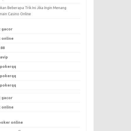
kan Beberapa Trik Ini Jika Ingin Menang
main Casino Online
t gacor
t online
t88
avip
bpokerqq
bpokerqq
bpokerqq
t gacor
t online
poker online