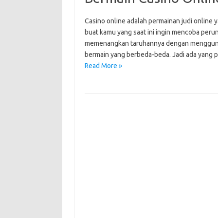
Casino online adalah permainan judi online y
buat kamu yang saat ini ingin mencoba per
memenangkan taruhannya dengan menggunakan
bermain yang berbeda-beda. Jadi ada yang 
Read More »