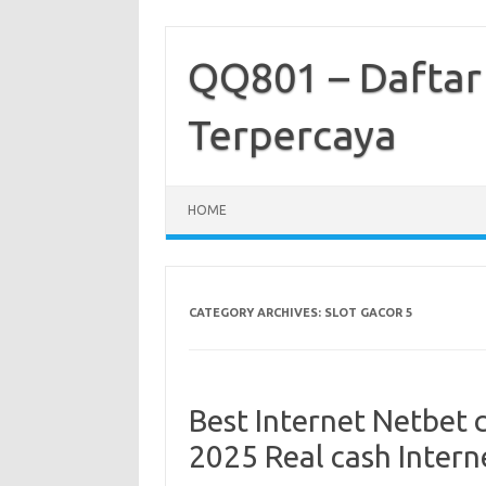
Skip
to
content
QQ801 – Daftar 
Terpercaya
HOME
CATEGORY ARCHIVES:
SLOT GACOR 5
Best Internet Netbet 
2025 Real cash Intern