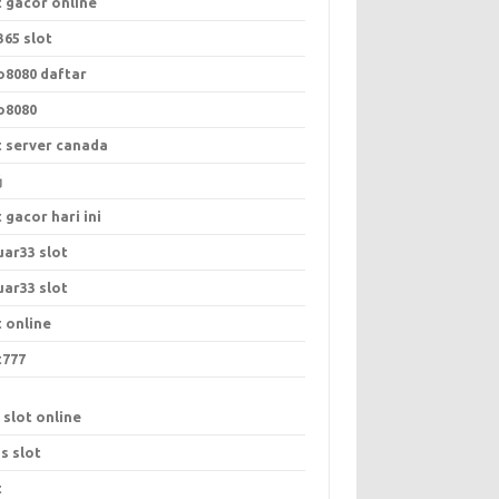
t gacor online
365 slot
8080 daftar
o8080
t server canada
场
t gacor hari ini
uar33 slot
uar33 slot
t online
t777
i slot online
us slot
t