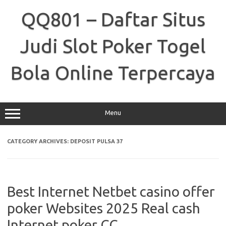
Skip
to
QQ801 – Daftar Situs
content
Judi Slot Poker Togel
Bola Online Terpercaya
Menu
CATEGORY ARCHIVES:
DEPOSIT PULSA 37
Best Internet Netbet casino offer
poker Websites 2025 Real cash
Internet poker CC