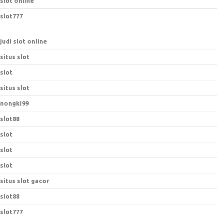
slot online
slot777
judi slot online
situs slot
slot
situs slot
nongki99
slot88
slot
slot
slot
situs slot gacor
slot88
slot777