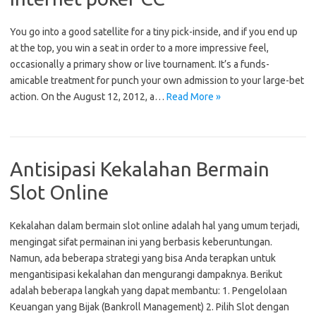
You go into a good satellite for a tiny pick-inside, and if you end up
at the top, you win a seat in order to a more impressive feel,
occasionally a primary show or live tournament. It’s a funds-
amicable treatment for punch your own admission to your large-bet
action. On the August 12, 2012, a…
Read More »
Antisipasi Kekalahan Bermain
Slot Online
Kekalahan dalam bermain slot online adalah hal yang umum terjadi,
mengingat sifat permainan ini yang berbasis keberuntungan.
Namun, ada beberapa strategi yang bisa Anda terapkan untuk
mengantisipasi kekalahan dan mengurangi dampaknya. Berikut
adalah beberapa langkah yang dapat membantu: 1. Pengelolaan
Keuangan yang Bijak (Bankroll Management) 2. Pilih Slot dengan