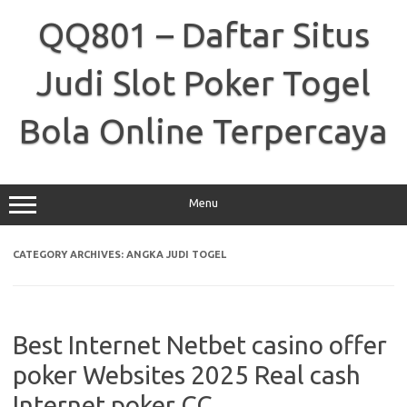
Skip
to
QQ801 – Daftar Situs
content
Judi Slot Poker Togel
Bola Online Terpercaya
Menu
CATEGORY ARCHIVES:
ANGKA JUDI TOGEL
Best Internet Netbet casino offer
poker Websites 2025 Real cash
Internet poker CC