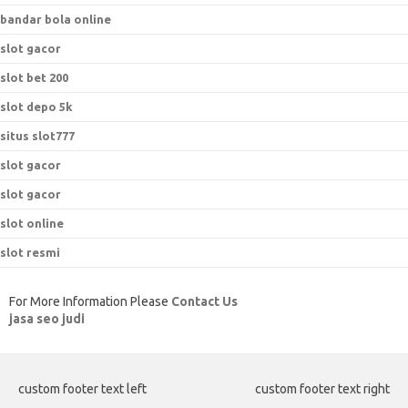
bandar bola online
slot gacor
slot bet 200
slot depo 5k
situs slot777
slot gacor
slot gacor
slot online
slot resmi
For More Information Please
Contact Us
jasa seo judi
custom footer text left
custom footer text right