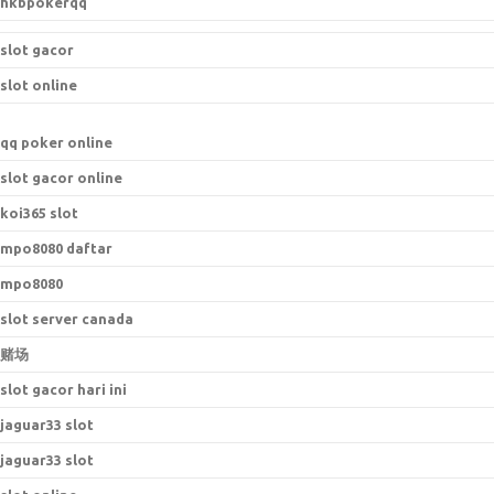
hkbpokerqq
slot gacor
slot online
qq poker online
slot gacor online
koi365 slot
mpo8080 daftar
mpo8080
slot server canada
赌场
slot gacor hari ini
jaguar33 slot
jaguar33 slot