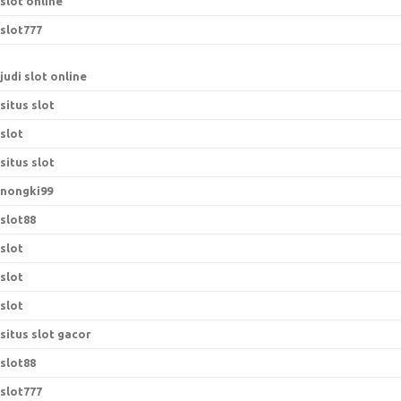
slot online
slot777
judi slot online
situs slot
slot
situs slot
nongki99
slot88
slot
slot
slot
situs slot gacor
slot88
slot777