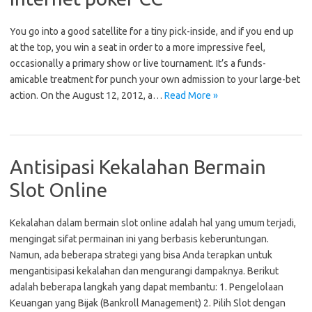
You go into a good satellite for a tiny pick-inside, and if you end up
at the top, you win a seat in order to a more impressive feel,
occasionally a primary show or live tournament. It’s a funds-
amicable treatment for punch your own admission to your large-bet
action. On the August 12, 2012, a…
Read More »
Antisipasi Kekalahan Bermain
Slot Online
Kekalahan dalam bermain slot online adalah hal yang umum terjadi,
mengingat sifat permainan ini yang berbasis keberuntungan.
Namun, ada beberapa strategi yang bisa Anda terapkan untuk
mengantisipasi kekalahan dan mengurangi dampaknya. Berikut
adalah beberapa langkah yang dapat membantu: 1. Pengelolaan
Keuangan yang Bijak (Bankroll Management) 2. Pilih Slot dengan