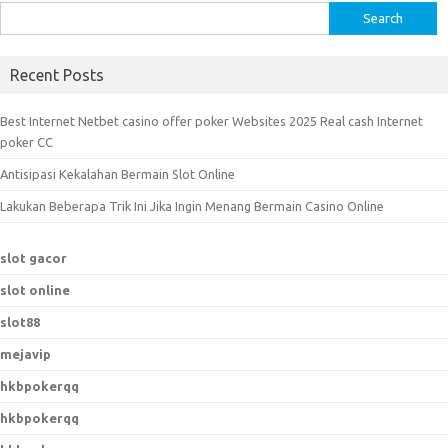
S
e
a
Recent Posts
r
c
Best Internet Netbet casino offer poker Websites 2025 Real cash Internet
h
poker CC
f
Antisipasi Kekalahan Bermain Slot Online
o
r
Lakukan Beberapa Trik Ini Jika Ingin Menang Bermain Casino Online
:
slot gacor
slot online
slot88
mejavip
hkbpokerqq
hkbpokerqq