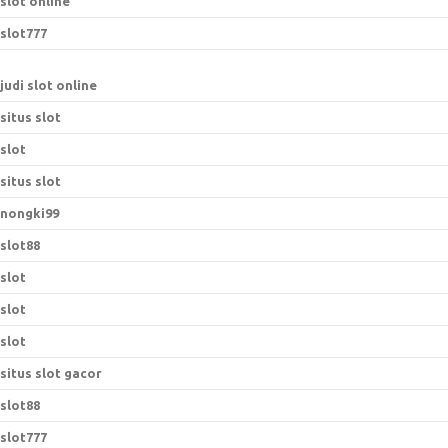
slot online
slot777
judi slot online
situs slot
slot
situs slot
nongki99
slot88
slot
slot
slot
situs slot gacor
slot88
slot777