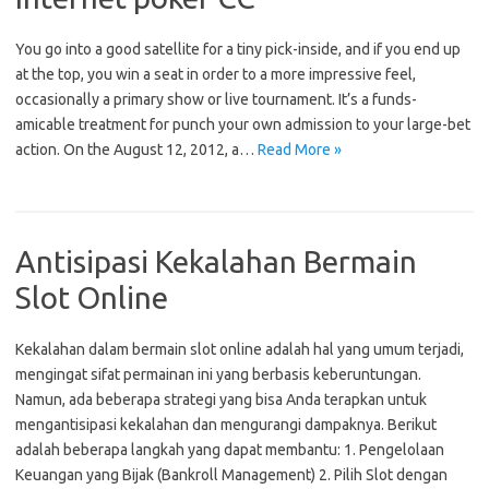
You go into a good satellite for a tiny pick-inside, and if you end up
at the top, you win a seat in order to a more impressive feel,
occasionally a primary show or live tournament. It’s a funds-
amicable treatment for punch your own admission to your large-bet
action. On the August 12, 2012, a…
Read More »
Antisipasi Kekalahan Bermain
Slot Online
Kekalahan dalam bermain slot online adalah hal yang umum terjadi,
mengingat sifat permainan ini yang berbasis keberuntungan.
Namun, ada beberapa strategi yang bisa Anda terapkan untuk
mengantisipasi kekalahan dan mengurangi dampaknya. Berikut
adalah beberapa langkah yang dapat membantu: 1. Pengelolaan
Keuangan yang Bijak (Bankroll Management) 2. Pilih Slot dengan