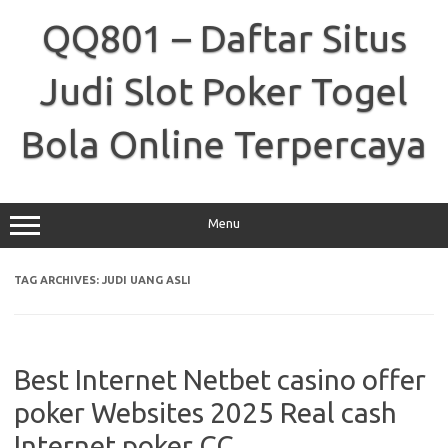
Skip
to
QQ801 – Daftar Situs
content
Judi Slot Poker Togel
Bola Online Terpercaya
Menu
TAG ARCHIVES:
JUDI UANG ASLI
Best Internet Netbet casino offer
poker Websites 2025 Real cash
Internet poker CC