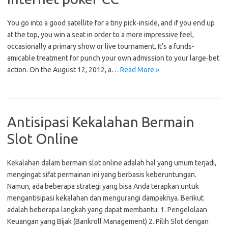
You go into a good satellite for a tiny pick-inside, and if you end up
at the top, you win a seat in order to a more impressive feel,
occasionally a primary show or live tournament. It’s a funds-
amicable treatment for punch your own admission to your large-bet
action. On the August 12, 2012, a…
Read More »
Antisipasi Kekalahan Bermain
Slot Online
Kekalahan dalam bermain slot online adalah hal yang umum terjadi,
mengingat sifat permainan ini yang berbasis keberuntungan.
Namun, ada beberapa strategi yang bisa Anda terapkan untuk
mengantisipasi kekalahan dan mengurangi dampaknya. Berikut
adalah beberapa langkah yang dapat membantu: 1. Pengelolaan
Keuangan yang Bijak (Bankroll Management) 2. Pilih Slot dengan