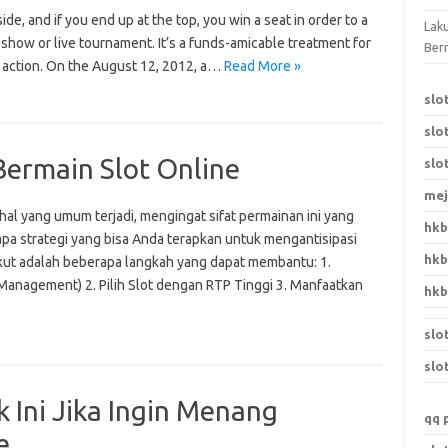
side, and if you end up at the top, you win a seat in order to a
Laku
 show or live tournament. It’s a funds-amicable treatment for
Ber
 action. On the August 12, 2012, a…
Read More »
slo
slo
Bermain Slot Online
slo
mej
hal yang umum terjadi, mengingat sifat permainan ini yang
hk
a strategi yang bisa Anda terapkan untuk mengantisipasi
hk
ut adalah beberapa langkah yang dapat membantu: 1.
Management) 2. Pilih Slot dengan RTP Tinggi 3. Manfaatkan
hk
slo
slo
 Ini Jika Ingin Menang
qq 
e