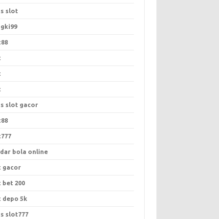
us slot
gki99
t88
t
t
t
us slot gacor
t88
t777
dar bola online
t gacor
t bet 200
t depo 5k
us slot777