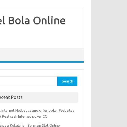
el Bola Online
rch
ecent Posts
t Internet Netbet casino offer poker Websites
5 Real cash Internet poker CC
sipasi Kekalahan Bermain Slot Online