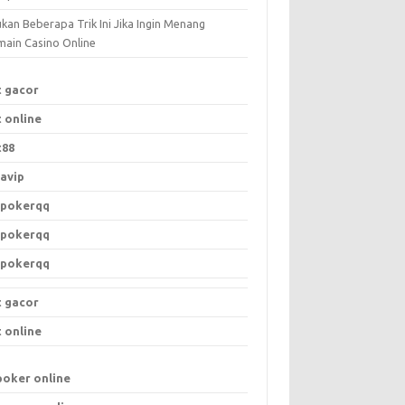
kan Beberapa Trik Ini Jika Ingin Menang
main Casino Online
t gacor
t online
t88
avip
bpokerqq
bpokerqq
bpokerqq
t gacor
t online
poker online