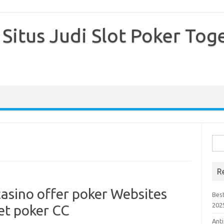
Situs Judi Slot Poker Tog
Sea
for:
R
casino offer poker Websites
Bes
202
et poker CC
Anti