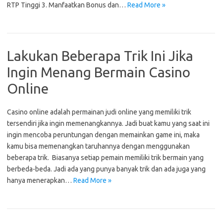
RTP Tinggi 3. Manfaatkan Bonus dan…
Read More »
Lakukan Beberapa Trik Ini Jika
Ingin Menang Bermain Casino
Online
Casino online adalah permainan judi online yang memiliki trik
tersendiri jika ingin memenangkannya. Jadi buat kamu yang saat ini
ingin mencoba peruntungan dengan memainkan game ini, maka
kamu bisa memenangkan taruhannya dengan menggunakan
beberapa trik. Biasanya setiap pemain memiliki trik bermain yang
berbeda-beda. Jadi ada yang punya banyak trik dan ada juga yang
hanya menerapkan…
Read More »