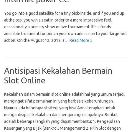
You go into a good satellite for a tiny pick-inside, and if you end up
at the top, you win a seat in order to a more impressive feel,
occasionally a primary show or live tournament. It’s a funds-
amicable treatment for punch your own admission to your large-bet
action. On the August 12, 2012, a…
Read More »
Antisipasi Kekalahan Bermain
Slot Online
Kekalahan dalam bermain slot online adalah hal yang umum terjadi,
mengingat sifat permainan ini yang berbasis keberuntungan.
Namun, ada beberapa strategi yang bisa Anda terapkan untuk
mengantisipasi kekalahan dan mengurangi dampaknya. Berikut
adalah beberapa langkah yang dapat membantu: 1. Pengelolaan
Keuangan yang Bijak (Bankroll Management) 2. Pilih Slot dengan