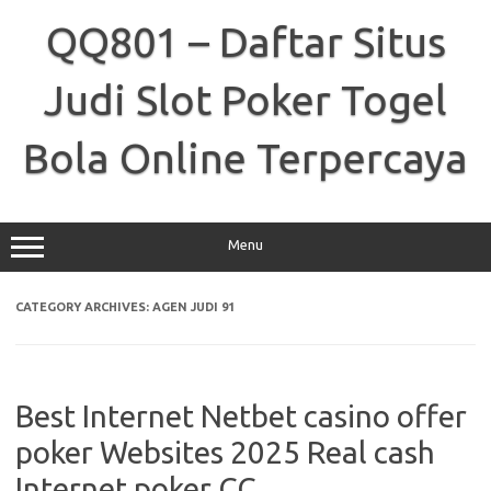
Skip
to
QQ801 – Daftar Situs
content
Judi Slot Poker Togel
Bola Online Terpercaya
Menu
CATEGORY ARCHIVES:
AGEN JUDI 91
Best Internet Netbet casino offer
poker Websites 2025 Real cash
Internet poker CC