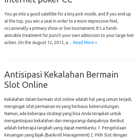
You go into a good satellite for a tiny pick-inside, and if you end up
at the top, you win a seat in order to a more impressive feel,
occasionally a primary show or live tournament. It’s a funds-
amicable treatment for punch your own admission to your large-bet
action. On the August 12, 2012, a…
Read More »
Antisipasi Kekalahan Bermain
Slot Online
Kekalahan dalam bermain slot online adalah hal yang umum terjadi,
mengingat sifat permainan ini yang berbasis keberuntungan.
Namun, ada beberapa strategi yang bisa Anda terapkan untuk
mengantisipasi kekalahan dan mengurangi dampaknya. Berikut
adalah beberapa langkah yang dapat membantu: 1. Pengelolaan
Keuangan yang Bijak (Bankroll Management) 2. Pilih Slot dengan