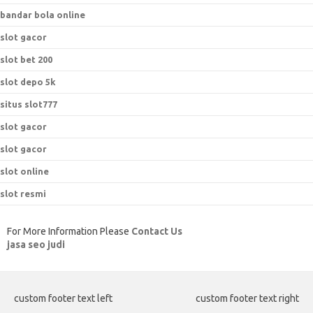
bandar bola online
slot gacor
slot bet 200
slot depo 5k
situs slot777
slot gacor
slot gacor
slot online
slot resmi
For More Information Please
Contact Us
jasa seo judi
custom footer text left
custom footer text right