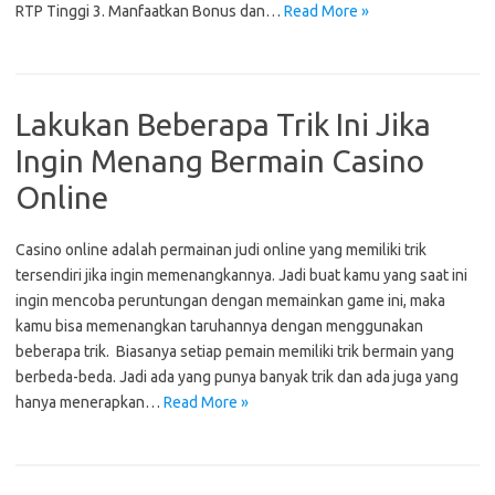
RTP Tinggi 3. Manfaatkan Bonus dan…
Read More »
Lakukan Beberapa Trik Ini Jika
Ingin Menang Bermain Casino
Online
Casino online adalah permainan judi online yang memiliki trik
tersendiri jika ingin memenangkannya. Jadi buat kamu yang saat ini
ingin mencoba peruntungan dengan memainkan game ini, maka
kamu bisa memenangkan taruhannya dengan menggunakan
beberapa trik. Biasanya setiap pemain memiliki trik bermain yang
berbeda-beda. Jadi ada yang punya banyak trik dan ada juga yang
hanya menerapkan…
Read More »