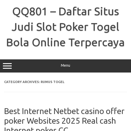
Skip
to
QQ801 – Daftar Situs
content
Judi Slot Poker Togel
Bola Online Terpercaya
Menu
CATEGORY ARCHIVES:
RUMUS TOGEL
Best Internet Netbet casino offer
poker Websites 2025 Real cash
Internet poker CC