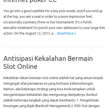
You go into a good satellite for a tiny pick-inside, and if you end up
at the top, you win a seat in order to a more impressive feel,
occasionally a primary show or live tournament. It’s a funds-
amicable treatment for punch your own admission to your large-bet
action. On the August 12, 2012, a…
Read More »
Antisipasi Kekalahan Bermain
Slot Online
Kekalahan dalam bermain slot online adalah hal yang umum terjadi,
mengingat sifat permainan ini yang berbasis keberuntungan.
Namun, ada beberapa strategi yang bisa Anda terapkan untuk
mengantisipasi kekalahan dan mengurangi dampaknya. Berikut
adalah beberapa langkah yang dapat membantu: 1. Pengelolaan
Keuangan yang Bijak (Bankroll Management) 2. Pilih Slot dengan