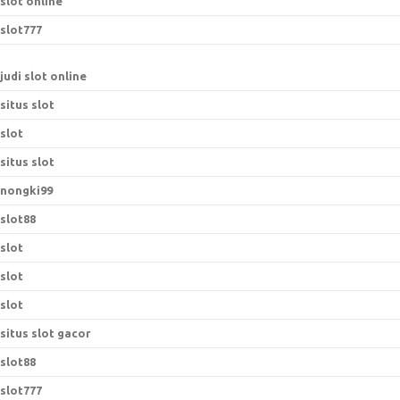
slot online
slot777
judi slot online
situs slot
slot
situs slot
nongki99
slot88
slot
slot
slot
situs slot gacor
slot88
slot777