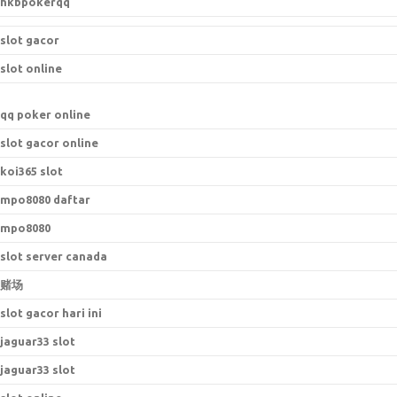
hkbpokerqq
slot gacor
slot online
qq poker online
slot gacor online
koi365 slot
mpo8080 daftar
mpo8080
slot server canada
赌场
slot gacor hari ini
jaguar33 slot
jaguar33 slot