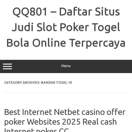
Skip
to
QQ801 – Daftar Situs
content
Judi Slot Poker Togel
Bola Online Terpercaya
Menu
CATEGORY ARCHIVES:
BANDAR TOGEL 19
Best Internet Netbet casino offer
poker Websites 2025 Real cash
Internet poker CC