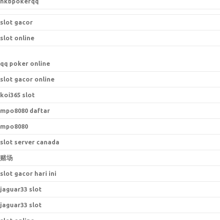
hkbpokerqq
slot gacor
slot online
qq poker online
slot gacor online
koi365 slot
mpo8080 daftar
mpo8080
slot server canada
赌场
slot gacor hari ini
jaguar33 slot
jaguar33 slot