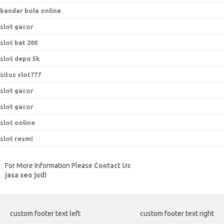
bandar bola online
slot gacor
slot bet 200
slot depo 5k
situs slot777
slot gacor
slot gacor
slot online
slot resmi
For More Information Please
Contact Us
jasa seo judi
custom footer text left
custom footer text right