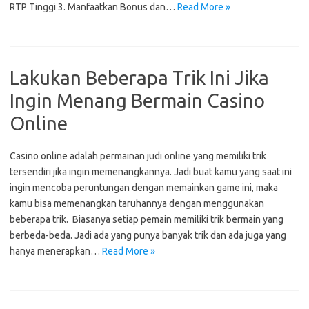
RTP Tinggi 3. Manfaatkan Bonus dan…
Read More »
Lakukan Beberapa Trik Ini Jika
Ingin Menang Bermain Casino
Online
Casino online adalah permainan judi online yang memiliki trik
tersendiri jika ingin memenangkannya. Jadi buat kamu yang saat ini
ingin mencoba peruntungan dengan memainkan game ini, maka
kamu bisa memenangkan taruhannya dengan menggunakan
beberapa trik. Biasanya setiap pemain memiliki trik bermain yang
berbeda-beda. Jadi ada yang punya banyak trik dan ada juga yang
hanya menerapkan…
Read More »