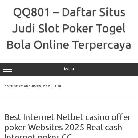
Skip
to
QQ801 – Daftar Situs
content
Judi Slot Poker Togel
Bola Online Terpercaya
Menu
CATEGORY ARCHIVES:
DADU JUDI
Best Internet Netbet casino offer
poker Websites 2025 Real cash
Internet poker CC