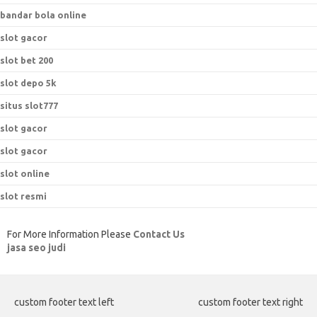
bandar bola online
slot gacor
slot bet 200
slot depo 5k
situs slot777
slot gacor
slot gacor
slot online
slot resmi
For More Information Please
Contact Us
jasa seo judi
custom footer text left
custom footer text right